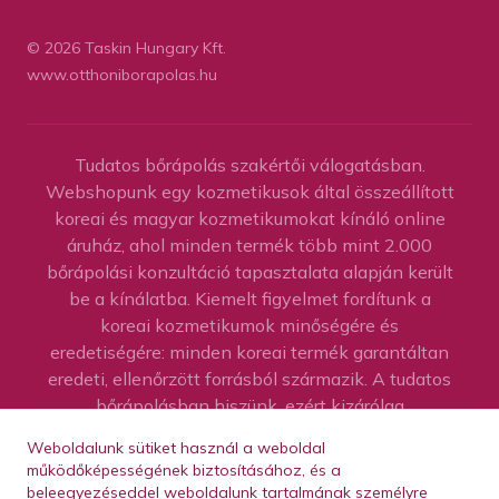
© 2026 Taskin Hungary Kft.
www.otthoniborapolas.hu
Tudatos bőrápolás szakértői válogatásban.
Webshopunk egy kozmetikusok által összeállított
koreai és magyar kozmetikumokat kínáló online
áruház, ahol minden termék több mint 2.000
bőrápolási konzultáció tapasztalata alapján került
be a kínálatba. Kiemelt figyelmet fordítunk a
koreai kozmetikumok minőségére és
eredetiségére: minden koreai termék garantáltan
eredeti, ellenőrzött forrásból származik. A tudatos
bőrápolásban hiszünk, ezért kizárólag
kifogástalan összetevőlistával rendelkező,
Weboldalunk sütiket használ a weboldal
valóban problémamegoldó termékeket
működőképességének biztosításához, és a
válogatunk. Célunk, hogy egy megbízható koreai
beleegyezéseddel weboldalunk tartalmának személyre