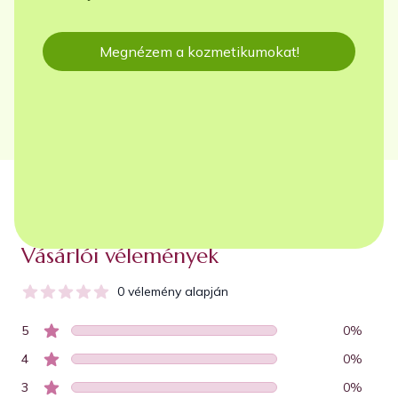
Megnézem a kozmetikumokat!
Vásárlói vélemények
0
vélemény alapján
5
0
%
4
0
%
3
0
%