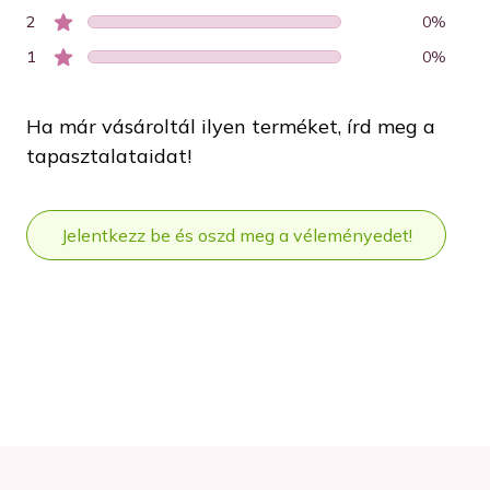
2
0
%
1
0
%
Ha már vásároltál ilyen terméket, írd meg a
tapasztalataidat!
Jelentkezz be és oszd meg a véleményedet!