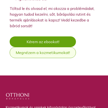
Töltsd le és olvasd el, mi okozza a problémáidat,
hogyan tudod kezelni, sőt, bőrápolási rutint és
termék ajánlásokat is kapsz! Vedd kezedbe a
bőröd sorsát!
Kérem az ebookot!
Megnézem a kozmetikumokat!
Otthoni bőrápolás
Kozmetikumok és sminkek kifogástalan összetevőlistával.