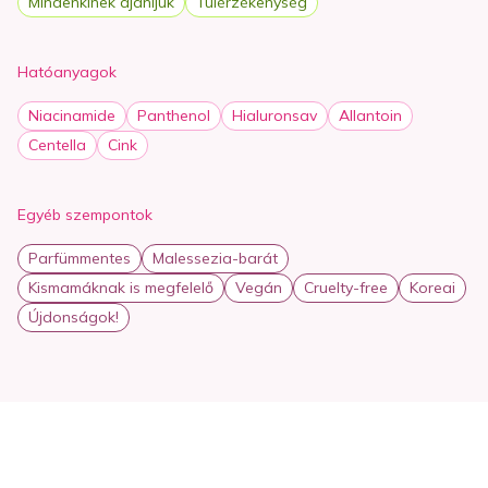
Mindenkinek ájánljuk
Túlérzékenység
nedvességet a bőrben, támogatva a hidratáltabb és
komfortosabb bőrérzetet.
Madecassoside:A Centella asiatica egyik ismert
Hatóanyagok
hatóanyaga, amely nyugtató és antioxidáns
tulajdonságairól ismert.
Niacinamide
Panthenol
Hialuronsav
Allantoin
Allantoin:Bőrnyugtató összetevő, amely segíthet
Centella
Cink
mérsékelni az irritációt és fokozni a komfortérzetet.
100 ml
Egyéb szempontok
Parfümmentes
Malessezia-barát
Kismamáknak is megfelelő
Vegán
Cruelty-free
Koreai
Újdonságok!