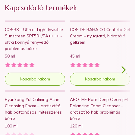
Kapcsolódó termékek
5990 Ft
6990 Ft
COSRX - Ultra - Light Invisible
COS DE BAHA CG Centella Gel
Wishlist
Wishlist
Sunscreen SPF50+/PA++++ -
Cream – nyugtató, hidratáló
ultra könnyű fényvédő
gélkrém
problémás bőrre
50 ml
45 ml
Kosárba rakom
Kosárba rakom
4490 Ft
9100 Ft
Pyunkang Yul Calming Acne
APOTHE Pore Deep Clean pH
Wishlist
Wishlist
Cleansing Foam – arctisztító
Balancing Foam Cleanser –
hab pattanásos, mitesszeres
arctisztító hab problémás
bőrre
bőrre
100 ml
120 ml