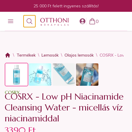
25 000 Ft felett ingyenes szállítás!
Otthoni bőrápolás
Open menu
Keresés
0
items in cart, view 
\
\
\
\
Termékek
Lemosók
Olajos lemosók
COSRX - Low pH N
COSRX
COSRX - Low pH Niacinamide
Cleansing Water - micellás víz
niacinamiddal
3390 Ft