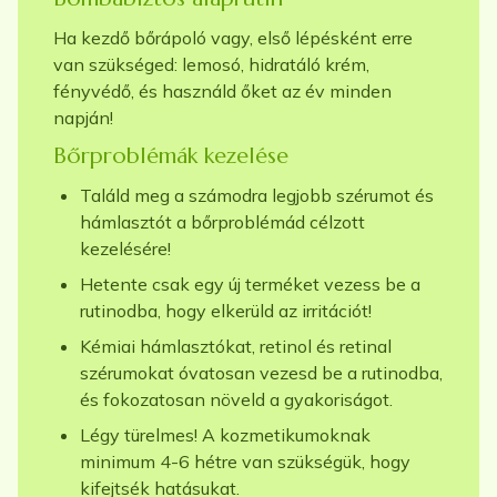
Ha kezdő bőrápoló vagy, első lépésként erre
van szükséged: lemosó, hidratáló krém,
fényvédő, és használd őket az év minden
napján!
Bőrproblémák kezelése
Találd meg a számodra legjobb szérumot és
hámlasztót a bőrproblémád célzott
kezelésére!
Hetente csak egy új terméket vezess be a
rutinodba, hogy elkerüld az irritációt!
Kémiai hámlasztókat, retinol és retinal
szérumokat óvatosan vezesd be a rutinodba,
és fokozatosan növeld a gyakoriságot.
Légy türelmes! A kozmetikumoknak
minimum 4-6 hétre van szükségük, hogy
kifejtsék hatásukat.