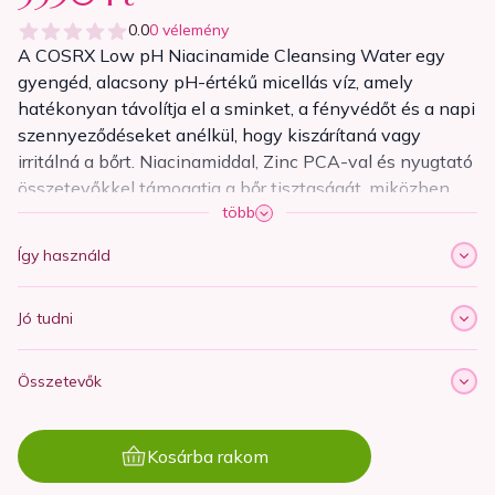
0.0
0
vélemény
A COSRX Low pH Niacinamide Cleansing Water egy
gyengéd, alacsony pH-értékű micellás víz, amely
hatékonyan távolítja el a sminket, a fényvédőt és a napi
szennyeződéseket anélkül, hogy kiszárítaná vagy
irritálná a bőrt. Niacinamiddal, Zinc PCA-val és nyugtató
összetevőkkel támogatja a bőr tisztaságát, miközben
több
segít megőrizni a bőr természetes védőrétegét.
Kíméletes formulájának köszönhetően érzékeny bőrön
Így használd
is kellemes használatot biztosít.
Miért szeretjük?
Jó tudni
Alacsony pH-értékű formula – segít megőrizni a bőr
természetes egyensúlyát tisztítás közben is.
Összetevők
Hatékony, mégis gyengéd sminklemosás – eltávolítja
a sminket, a faggyút és a szennyeződéseket anélkül,
Kosárba rakom
hogy húzódó érzetet hagyna maga után.
Olajos lemosó helyett – kiváló alternatíva első